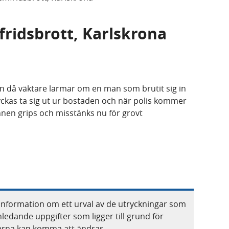
fridsbrott, Karlskrona
nen då väktare larmar om en man som brutit sig in
yckas ta sig ut ur bostaden och när polis kommer
en grips och misstänks nu för grovt
information om ett urval av de utryckningar som
nledande uppgifter som ligger till grund för
terna kan komma att ändras.