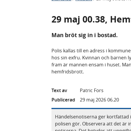
29 maj 00.38, Hem
Man bröt sig in i bostad.
Polis kallas till en adress i kommu
hos sin exfru. Kvinnan och barnen l
fram är mannen ensam i huset. Mann
hemfridsbrott.
Text av
Patric Fors
Publicerad
29 maj 2026 06.20
Händelsenotiserna ger kortfattad 
polisen gör. Observera att det är i
notiserna. Det betyder att uppgif