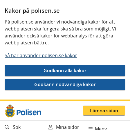
Kakor på polisen.se
På polisen.se använder vi nödvändiga kakor för att
webbplatsen ska fungera ska så bra som möjligt. Vi
använder också kakor för webbanalys för att göra
webbplatsen bättre.
Så här använder polisen.se kakor
Gå direkt till innehåll
Lämna sidan
Sök
Mina sidor
Meny