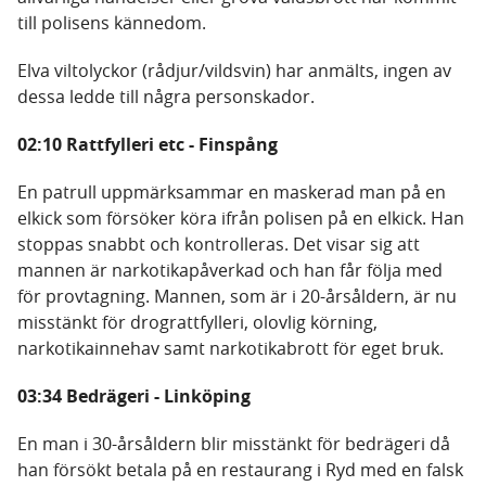
till polisens kännedom.
Elva viltolyckor (rådjur/vildsvin) har anmälts, ingen av
dessa ledde till några personskador.
02:10 Rattfylleri etc - Finspång
En patrull uppmärksammar en maskerad man på en
elkick som försöker köra ifrån polisen på en elkick. Han
stoppas snabbt och kontrolleras. Det visar sig att
mannen är narkotikapåverkad och han får följa med
för provtagning. Mannen, som är i 20-årsåldern, är nu
misstänkt för drograttfylleri, olovlig körning,
narkotikainnehav samt narkotikabrott för eget bruk.
03:34 Bedrägeri - Linköping
En man i 30-årsåldern blir misstänkt för bedrägeri då
han försökt betala på en restaurang i Ryd med en falsk