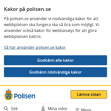
Kakor på polisen.se
På polisen.se använder vi nödvändiga kakor för att
webbplatsen ska fungera ska så bra som möjligt. Vi
använder också kakor för webbanalys för att göra
webbplatsen bättre.
Så här använder polisen.se kakor
Gå direkt till innehåll
Lämna sidan
Sök
Mina sidor
Meny