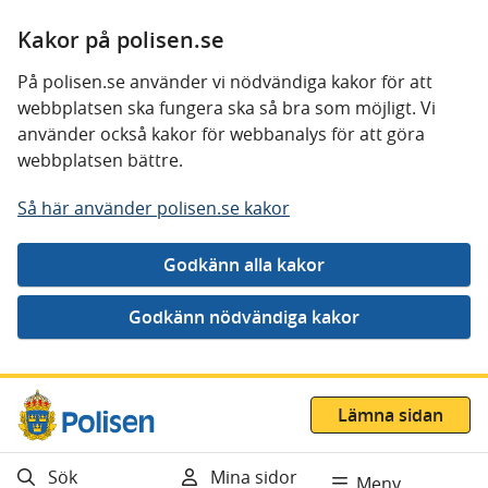
Kakor på polisen.se
På polisen.se använder vi nödvändiga kakor för att
webbplatsen ska fungera ska så bra som möjligt. Vi
använder också kakor för webbanalys för att göra
webbplatsen bättre.
Så här använder polisen.se kakor
Gå direkt till innehåll
Lämna sidan
Sök
Mina sidor
Meny