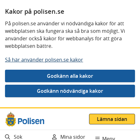
Kakor på polisen.se
På polisen.se använder vi nödvändiga kakor för att
webbplatsen ska fungera ska så bra som möjligt. Vi
använder också kakor för webbanalys för att göra
webbplatsen bättre.
Så här använder polisen.se kakor
Gå direkt till innehåll
Lämna sidan
Sök
Mina sidor
Meny