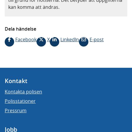
till grund för notiserna. Det betyder att uppgifterna
kan komma att ändras.
Dela händelse
Facebook
X
LinkedIn
E-post
Kontakt
Kontakta polisen
Polisstationer
Pressrum
Jobb