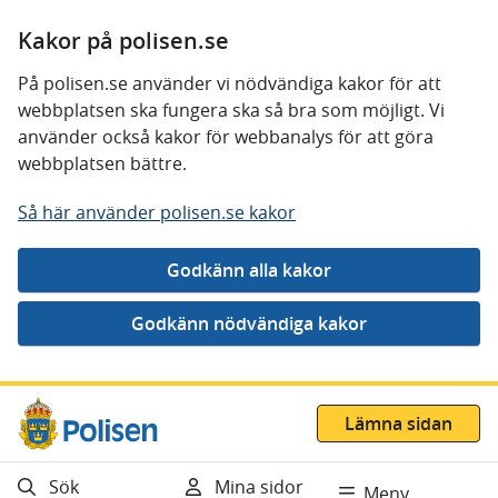
Kakor på polisen.se
På polisen.se använder vi nödvändiga kakor för att
webbplatsen ska fungera ska så bra som möjligt. Vi
använder också kakor för webbanalys för att göra
webbplatsen bättre.
Så här använder polisen.se kakor
Gå direkt till innehåll
Lämna sidan
Sök
Mina sidor
Meny