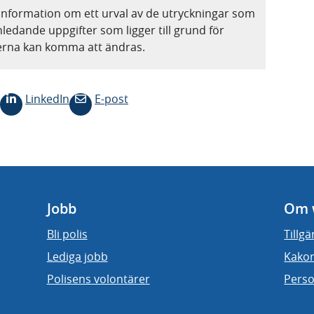
information om ett urval av de utryckningar som
nledande uppgifter som ligger till grund för
terna kan komma att ändras.
LinkedIn
E-post
Jobb
Om 
Bli polis
Tillg
Lediga jobb
Kakor
Polisens volontärer
Perso