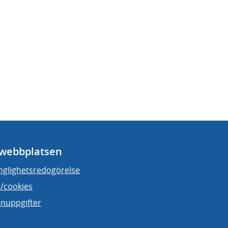
webbplatsen
änglighetsredogörelse
/cookies
nuppgifter