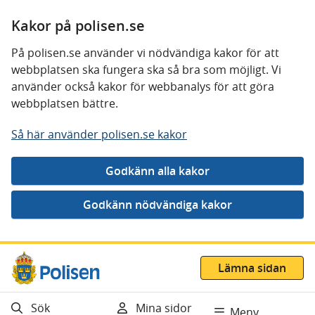
Kakor på polisen.se
På polisen.se använder vi nödvändiga kakor för att
webbplatsen ska fungera ska så bra som möjligt. Vi
använder också kakor för webbanalys för att göra
webbplatsen bättre.
Så här använder polisen.se kakor
Gå direkt till innehåll
Lämna sidan
Sök
Mina sidor
Meny