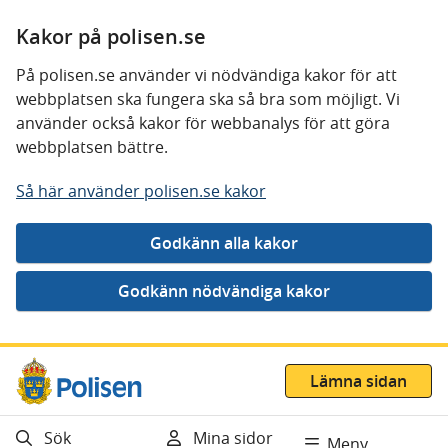
Kakor på polisen.se
På polisen.se använder vi nödvändiga kakor för att
webbplatsen ska fungera ska så bra som möjligt. Vi
använder också kakor för webbanalys för att göra
webbplatsen bättre.
Så här använder polisen.se kakor
Gå direkt till innehåll
Lämna sidan
Sök
Mina sidor
Meny