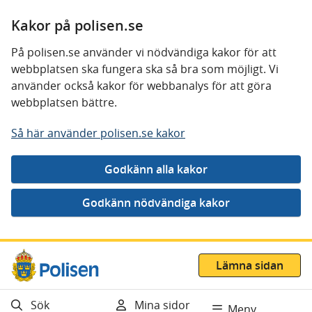
Kakor på polisen.se
På polisen.se använder vi nödvändiga kakor för att
webbplatsen ska fungera ska så bra som möjligt. Vi
använder också kakor för webbanalys för att göra
webbplatsen bättre.
Så här använder polisen.se kakor
Gå direkt till innehåll
Lämna sidan
Sök
Mina sidor
Meny