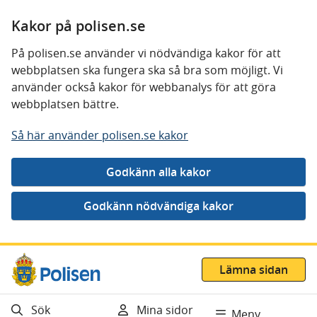
Kakor på polisen.se
På polisen.se använder vi nödvändiga kakor för att
webbplatsen ska fungera ska så bra som möjligt. Vi
använder också kakor för webbanalys för att göra
webbplatsen bättre.
Så här använder polisen.se kakor
Gå direkt till innehåll
Lämna sidan
Sök
Mina sidor
Meny