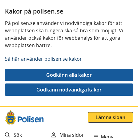
Kakor på polisen.se
På polisen.se använder vi nödvändiga kakor för att
webbplatsen ska fungera ska så bra som möjligt. Vi
använder också kakor för webbanalys för att göra
webbplatsen bättre.
Så här använder polisen.se kakor
Gå direkt till innehåll
Lämna sidan
Sök
Mina sidor
Meny