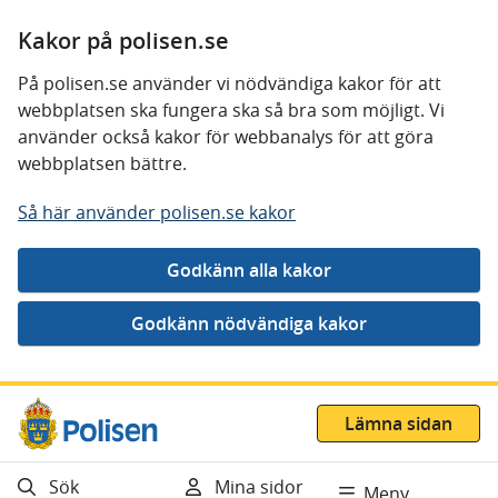
Kakor på polisen.se
På polisen.se använder vi nödvändiga kakor för att
webbplatsen ska fungera ska så bra som möjligt. Vi
använder också kakor för webbanalys för att göra
webbplatsen bättre.
Så här använder polisen.se kakor
Gå direkt till innehåll
Lämna sidan
Sök
Mina sidor
Meny