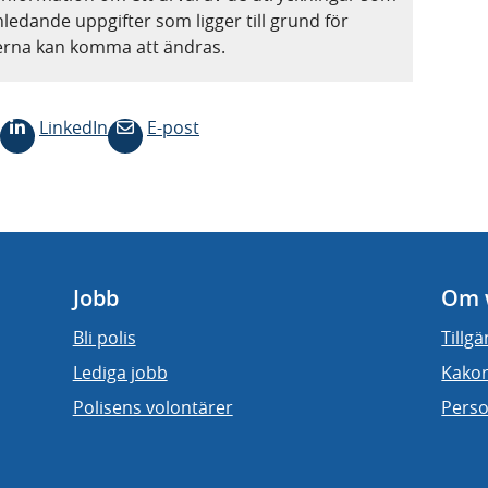
nledande uppgifter som ligger till grund för
terna kan komma att ändras.
LinkedIn
E-post
Jobb
Om 
Bli polis
Tillg
Lediga jobb
Kakor
Polisens volontärer
Perso