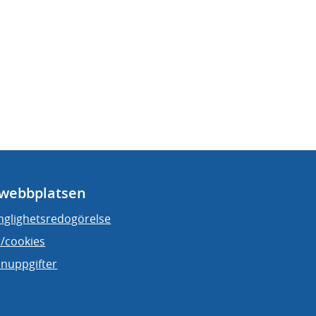
webbplatsen
änglighetsredogörelse
/cookies
nuppgifter