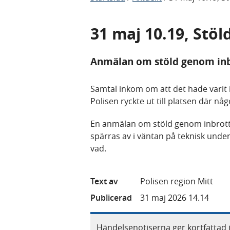
31 maj 10.19, Stö
Anmälan om stöld genom inb
Samtal inkom om att det hade varit i
Polisen ryckte ut till platsen där någ
En anmälan om stöld genom inbrott
spärras av i väntan på teknisk unders
vad.
Text av
Polisen region Mitt
Publicerad
31 maj 2026 14.14
Händelsenotiserna ger kortfattad 