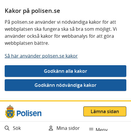
Kakor på polisen.se
På polisen.se använder vi nödvändiga kakor för att
webbplatsen ska fungera ska så bra som möjligt. Vi
använder också kakor för webbanalys för att göra
webbplatsen bättre.
Så här använder polisen.se kakor
Gå direkt till innehåll
Lämna sidan
Sök
Mina sidor
Meny