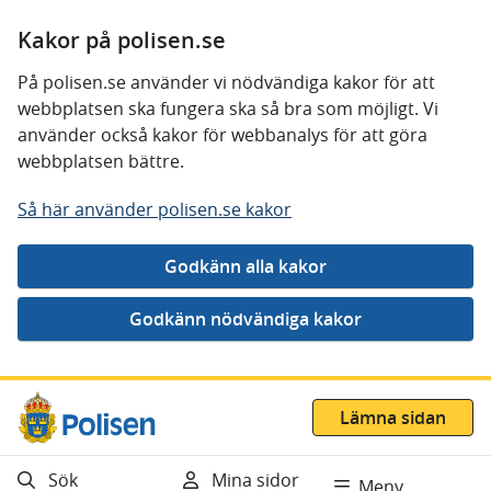
Kakor på polisen.se
På polisen.se använder vi nödvändiga kakor för att
webbplatsen ska fungera ska så bra som möjligt. Vi
använder också kakor för webbanalys för att göra
webbplatsen bättre.
Så här använder polisen.se kakor
Gå direkt till innehåll
Lämna sidan
Sök
Mina sidor
Meny