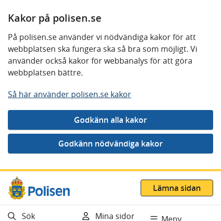
Kakor på polisen.se
På polisen.se använder vi nödvändiga kakor för att
webbplatsen ska fungera ska så bra som möjligt. Vi
använder också kakor för webbanalys för att göra
webbplatsen bättre.
Så här använder polisen.se kakor
Gå direkt till innehåll
Lämna sidan
Sök
Mina sidor
Meny