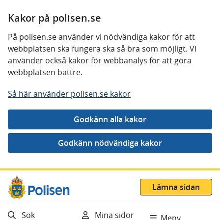
Kakor på polisen.se
På polisen.se använder vi nödvändiga kakor för att
webbplatsen ska fungera ska så bra som möjligt. Vi
använder också kakor för webbanalys för att göra
webbplatsen bättre.
Så här använder polisen.se kakor
Gå direkt till innehåll
Lämna sidan
Sök
Mina sidor
Meny