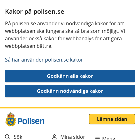
Kakor på polisen.se
På polisen.se använder vi nödvändiga kakor för att
webbplatsen ska fungera ska så bra som möjligt. Vi
använder också kakor för webbanalys för att göra
webbplatsen bättre.
Så här använder polisen.se kakor
Gå direkt till innehåll
Lämna sidan
Sök
Mina sidor
Meny