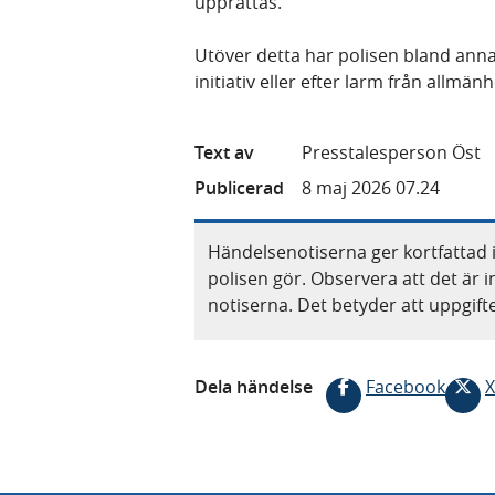
upprättas.
Utöver detta har polisen bland anna
initiativ eller efter larm från allmän
Text av
Presstalesperson Öst
Publicerad
8 maj 2026 07.24
Händelsenotiserna ger kortfattad 
polisen gör. Observera att det är i
notiserna. Det betyder att uppgif
Dela händelse
Facebook
X