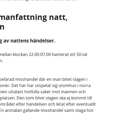
manfattning natt,
än
g av nattens händelser.
ellan klockan 22.00-07.00 hanterat ett 50-tal
n.
efarad misshandel där en man blivit slagen i
oner. Det här har utspelat sig utomhus i norra
 även uttalats hotfulla saker mot mannen och
platsen. Den som blivit slagen ska ej kommit till
i området efter händelsen och letat efter eventuellt
. En anmälan gällande misshandel samt olaga hot