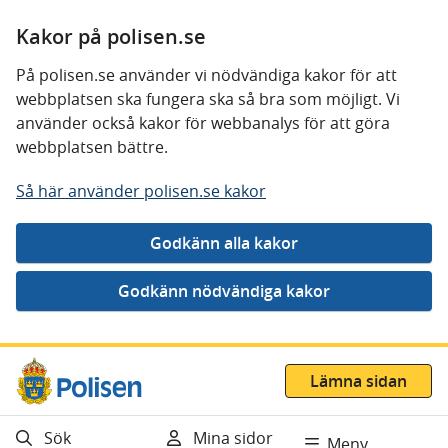
Kakor på polisen.se
På polisen.se använder vi nödvändiga kakor för att
webbplatsen ska fungera ska så bra som möjligt. Vi
använder också kakor för webbanalys för att göra
webbplatsen bättre.
Så här använder polisen.se kakor
Gå direkt till innehåll
Lämna sidan
Sök
Mina sidor
Meny