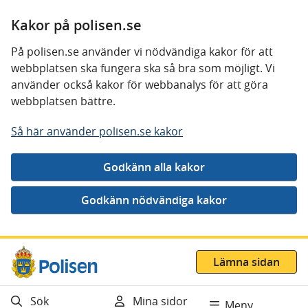
Kakor på polisen.se
På polisen.se använder vi nödvändiga kakor för att
webbplatsen ska fungera ska så bra som möjligt. Vi
använder också kakor för webbanalys för att göra
webbplatsen bättre.
Så här använder polisen.se kakor
Gå direkt till innehåll
Lämna sidan
Sök
Mina sidor
Meny