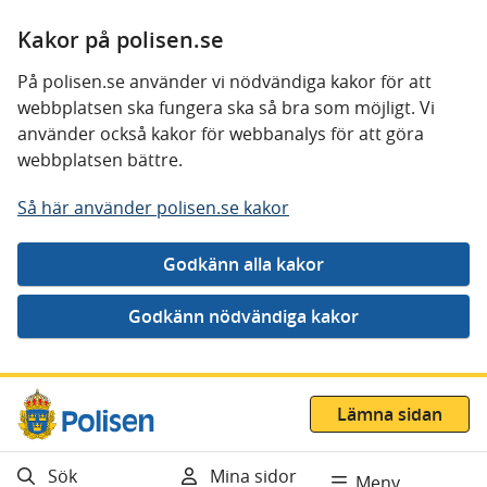
Kakor på polisen.se
På polisen.se använder vi nödvändiga kakor för att
webbplatsen ska fungera ska så bra som möjligt. Vi
använder också kakor för webbanalys för att göra
webbplatsen bättre.
Så här använder polisen.se kakor
Gå direkt till innehåll
Lämna sidan
Sök
Mina sidor
Meny