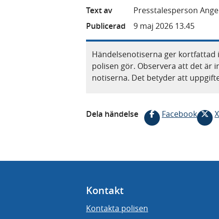
Text av
Presstalesperson Angeli
Publicerad
9 maj 2026 13.45
Händelsenotiserna ger kortfattad 
polisen gör. Observera att det är i
notiserna. Det betyder att uppgif
Dela händelse
Facebook
X
Kontakt
Kontakta polisen