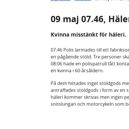
09 maj 07.46, Häle
Kvinna misstänkt för häleri.
07:46 Polis larmades till ett fabri
en pågående stöld. Tre personer ska
08:06 hade en polispatrull fått kont
en kvinna i 60-årsåldern.
På dem hittades inget stöldgods me
anträffades stöldgods i form av en
häleri kommer skrivas men ingen per
snöslungan och motorcykeln som b