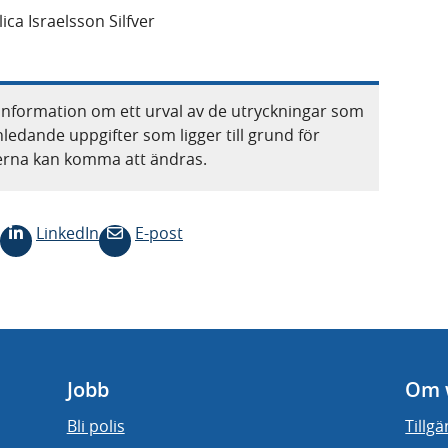
ca Israelsson Silfver
information om ett urval av de utryckningar som
nledande uppgifter som ligger till grund för
terna kan komma att ändras.
LinkedIn
E-post
Jobb
Om 
Bli polis
Tillg