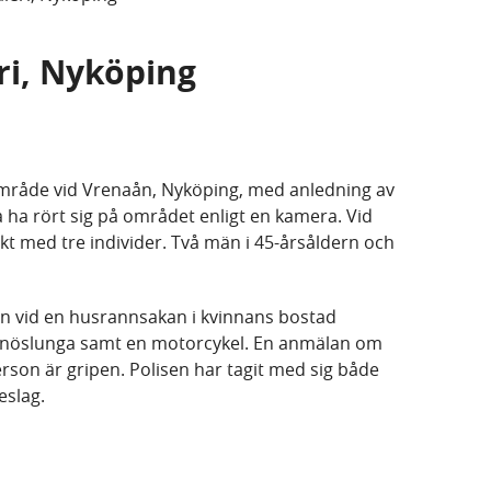
ri, Nyköping
ksområde vid Vrenaån, Nyköping, med anledning av
 ha rört sig på området enligt en kamera. Vid
akt med tre individer. Två män i 45-årsåldern och
n vid en husrannsakan i kvinnans bostad
 snöslunga samt en motorcykel. En anmälan om
son är gripen. Polisen har tagit med sig både
eslag.