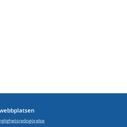
webbplatsen
änglighetsredogörelse