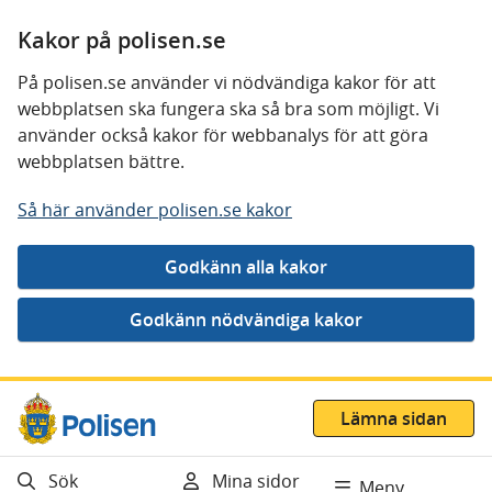
Kakor på polisen.se
På polisen.se använder vi nödvändiga kakor för att
webbplatsen ska fungera ska så bra som möjligt. Vi
använder också kakor för webbanalys för att göra
webbplatsen bättre.
Så här använder polisen.se kakor
Gå direkt till innehåll
Lämna sidan
Sök
Mina sidor
Meny