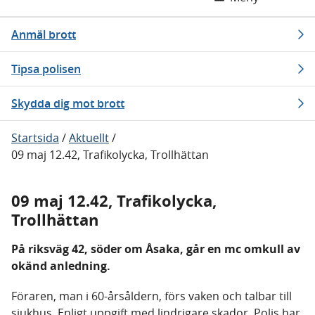
Anmäl brott
Tipsa polisen
Skydda dig mot brott
Startsida
/
Aktuellt
/
09 maj 12.42, Trafikolycka, Trollhättan
09 maj 12.42, Trafikolycka,
Trollhättan
På riksväg 42, söder om Åsaka, går en mc omkull av
okänd anledning.
Föraren, man i 60-årsåldern, förs vaken och talbar till
sjukhus. Enligt uppgift med lindrigare skador. Polis har