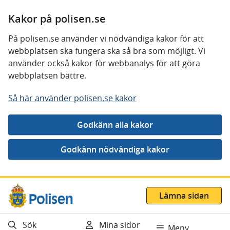
Kakor på polisen.se
På polisen.se använder vi nödvändiga kakor för att
webbplatsen ska fungera ska så bra som möjligt. Vi
använder också kakor för webbanalys för att göra
webbplatsen bättre.
Så här använder polisen.se kakor
Gå direkt till innehåll
Lämna sidan
Sök
Mina sidor
Meny