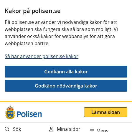
Kakor på polisen.se
På polisen.se använder vi nödvändiga kakor för att
webbplatsen ska fungera ska så bra som möjligt. Vi
använder också kakor för webbanalys för att göra
webbplatsen bättre.
Så här använder polisen.se kakor
Gå direkt till innehåll
Lämna sidan
Sök
Mina sidor
Meny