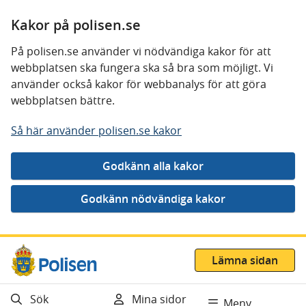
Kakor på polisen.se
På polisen.se använder vi nödvändiga kakor för att
webbplatsen ska fungera ska så bra som möjligt. Vi
använder också kakor för webbanalys för att göra
webbplatsen bättre.
Så här använder polisen.se kakor
Gå direkt till innehåll
Lämna sidan
Sök
Mina sidor
Meny