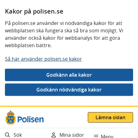
Kakor på polisen.se
På polisen.se använder vi nödvändiga kakor för att
webbplatsen ska fungera ska så bra som möjligt. Vi
använder också kakor för webbanalys för att göra
webbplatsen bättre.
Så här använder polisen.se kakor
Gå direkt till innehåll
Lämna sidan
Sök
Mina sidor
Meny