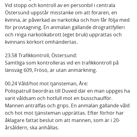
Vid stopp och kontroll av en personbil i centrala
Östersund uppstår misstanke om att föraren, en
kvinna, är påverkad av narkotika och hon får följa med
för provtagning. En anmälan gällande drograttfylleri
och ringa narkotikabrott (eget bruk) upprättas och
kvinnans körkort omhändertas.
23.58 Trafikkontroll, Östersund:
Samtliga som kontrolleras vid en trafikkontroll på
länsväg 609, Frösö, är utan anmärkning.
00.24 Våld/hot mot tjänsteman, Åre:
Polispatrull beordras till Duved där en man uppges ha
varit våldsam och hotfull mot en busschaufför.
Mannen anträffas och grips. En anmälan gällande våld
och hot mot tjänsteman upprättas. Efter förhör har
åklagare fattat beslut om att mannen, som är i 20-
årsåldern, ska anhållas.