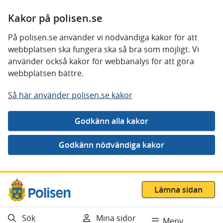
Kakor på polisen.se
På polisen.se använder vi nödvändiga kakor för att
webbplatsen ska fungera ska så bra som möjligt. Vi
använder också kakor för webbanalys för att göra
webbplatsen bättre.
Så här använder polisen.se kakor
Gå direkt till innehåll
Lämna sidan
Sök
Mina sidor
Meny