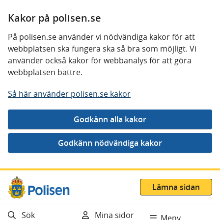
Kakor på polisen.se
På polisen.se använder vi nödvändiga kakor för att
webbplatsen ska fungera ska så bra som möjligt. Vi
använder också kakor för webbanalys för att göra
webbplatsen bättre.
Så här använder polisen.se kakor
Gå direkt till innehåll
Lämna sidan
Sök
Mina sidor
Meny