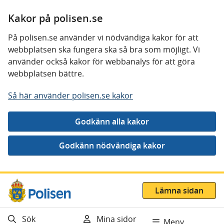
Kakor på polisen.se
På polisen.se använder vi nödvändiga kakor för att
webbplatsen ska fungera ska så bra som möjligt. Vi
använder också kakor för webbanalys för att göra
webbplatsen bättre.
Så här använder polisen.se kakor
Gå direkt till innehåll
Lämna sidan
Sök
Mina sidor
Meny