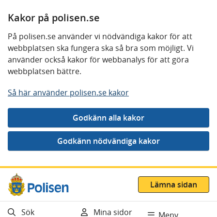
Kakor på polisen.se
På polisen.se använder vi nödvändiga kakor för att
webbplatsen ska fungera ska så bra som möjligt. Vi
använder också kakor för webbanalys för att göra
webbplatsen bättre.
Så här använder polisen.se kakor
Gå direkt till innehåll
Lämna sidan
Sök
Mina sidor
Meny