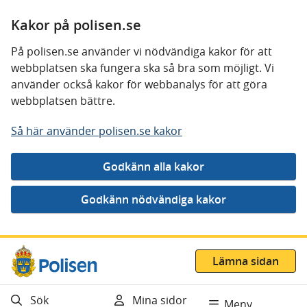
Kakor på polisen.se
På polisen.se använder vi nödvändiga kakor för att
webbplatsen ska fungera ska så bra som möjligt. Vi
använder också kakor för webbanalys för att göra
webbplatsen bättre.
Så här använder polisen.se kakor
Gå direkt till innehåll
Lämna sidan
Sök
Mina sidor
Meny