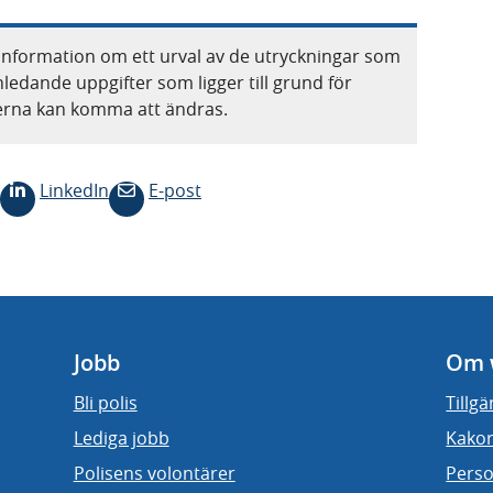
information om ett urval av de utryckningar som
nledande uppgifter som ligger till grund för
terna kan komma att ändras.
LinkedIn
E-post
Jobb
Om 
Bli polis
Tillg
Lediga jobb
Kakor
Polisens volontärer
Perso