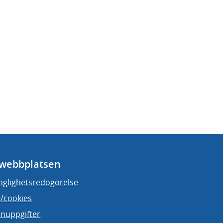
webbplatsen
änglighetsredogörelse
/cookies
nuppgifter