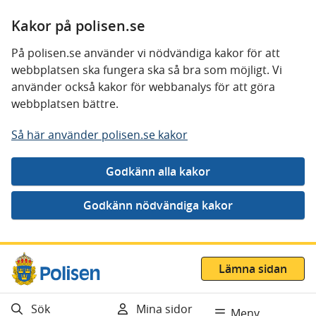
Kakor på polisen.se
På polisen.se använder vi nödvändiga kakor för att
webbplatsen ska fungera ska så bra som möjligt. Vi
använder också kakor för webbanalys för att göra
webbplatsen bättre.
Så här använder polisen.se kakor
Gå direkt till innehåll
Lämna sidan
Sök
Mina sidor
Meny