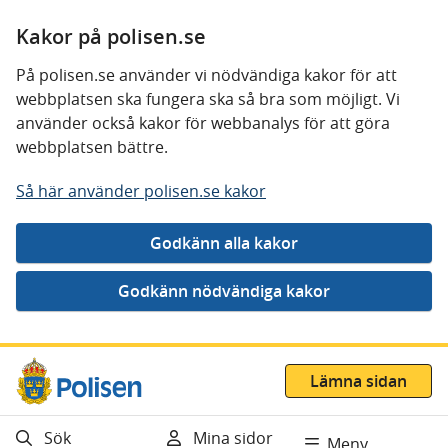
Kakor på polisen.se
På polisen.se använder vi nödvändiga kakor för att
webbplatsen ska fungera ska så bra som möjligt. Vi
använder också kakor för webbanalys för att göra
webbplatsen bättre.
Så här använder polisen.se kakor
Gå direkt till innehåll
Lämna sidan
Sök
Mina sidor
Meny