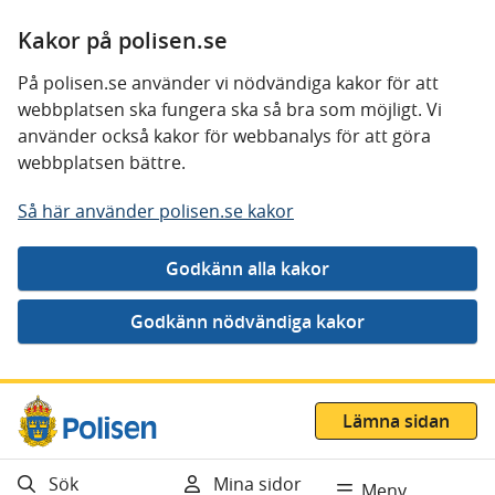
Kakor på polisen.se
På polisen.se använder vi nödvändiga kakor för att
webbplatsen ska fungera ska så bra som möjligt. Vi
använder också kakor för webbanalys för att göra
webbplatsen bättre.
Så här använder polisen.se kakor
Gå direkt till innehåll
Lämna sidan
Sök
Mina sidor
Meny