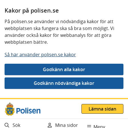
Kakor på polisen.se
På polisen.se använder vi nödvändiga kakor för att
webbplatsen ska fungera ska så bra som möjligt. Vi
använder också kakor för webbanalys för att göra
webbplatsen bättre.
Så här använder polisen.se kakor
Gå direkt till innehåll
Lämna sidan
Sök
Mina sidor
Meny