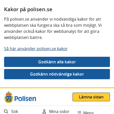
Kakor på polisen.se
På polisen.se använder vi nödvändiga kakor för att
webbplatsen ska fungera ska så bra som möjligt. Vi
använder också kakor för webbanalys för att göra
webbplatsen bättre.
Så här använder polisen.se kakor
Gå direkt till innehåll
Lämna sidan
Sök
Mina sidor
Meny