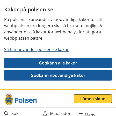
Kakor på polisen.se
På polisen.se använder vi nödvändiga kakor för att
webbplatsen ska fungera ska så bra som möjligt. Vi
använder också kakor för webbanalys för att göra
webbplatsen bättre.
Så här använder polisen.se kakor
Gå direkt till innehåll
Lämna sidan
Sök
Mina sidor
Meny