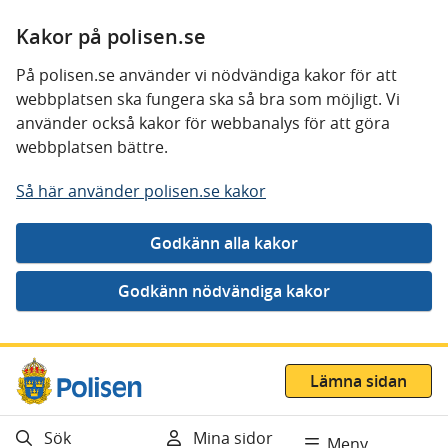
Kakor på polisen.se
På polisen.se använder vi nödvändiga kakor för att
webbplatsen ska fungera ska så bra som möjligt. Vi
använder också kakor för webbanalys för att göra
webbplatsen bättre.
Så här använder polisen.se kakor
Gå direkt till innehåll
Lämna sidan
Sök
Mina sidor
Meny