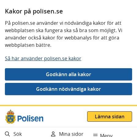
Kakor på polisen.se
På polisen.se använder vi nödvändiga kakor för att
webbplatsen ska fungera ska så bra som möjligt. Vi
använder också kakor för webbanalys för att göra
webbplatsen bättre.
Så här använder polisen.se kakor
Gå direkt till innehåll
Lämna sidan
Sök
Mina sidor
Meny