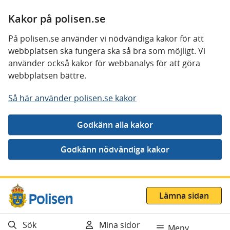
Kakor på polisen.se
På polisen.se använder vi nödvändiga kakor för att
webbplatsen ska fungera ska så bra som möjligt. Vi
använder också kakor för webbanalys för att göra
webbplatsen bättre.
Så här använder polisen.se kakor
Gå direkt till innehåll
Lämna sidan
Sök
Mina sidor
Meny