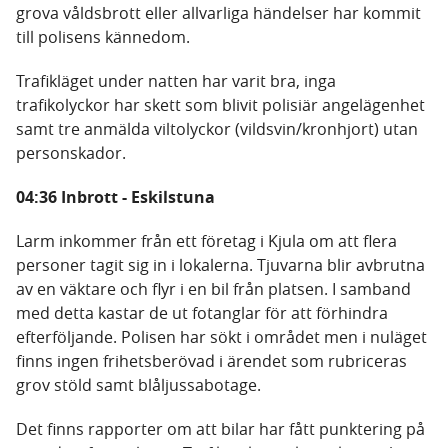
grova våldsbrott eller allvarliga händelser har kommit
till polisens kännedom.
Trafikläget under natten har varit bra, inga
trafikolyckor har skett som blivit polisiär angelägenhet
samt tre anmälda viltolyckor (vildsvin/kronhjort) utan
personskador.
04:36 Inbrott - Eskilstuna
Larm inkommer från ett företag i Kjula om att flera
personer tagit sig in i lokalerna. Tjuvarna blir avbrutna
av en väktare och flyr i en bil från platsen. I samband
med detta kastar de ut fotanglar för att förhindra
efterföljande. Polisen har sökt i området men i nuläget
finns ingen frihetsberövad i ärendet som rubriceras
grov stöld samt blåljussabotage.
Det finns rapporter om att bilar har fått punktering på