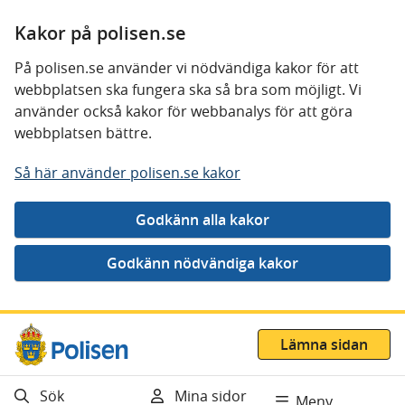
Kakor på polisen.se
På polisen.se använder vi nödvändiga kakor för att
webbplatsen ska fungera ska så bra som möjligt. Vi
använder också kakor för webbanalys för att göra
webbplatsen bättre.
Så här använder polisen.se kakor
Gå direkt till innehåll
Lämna sidan
Sök
Mina sidor
Meny