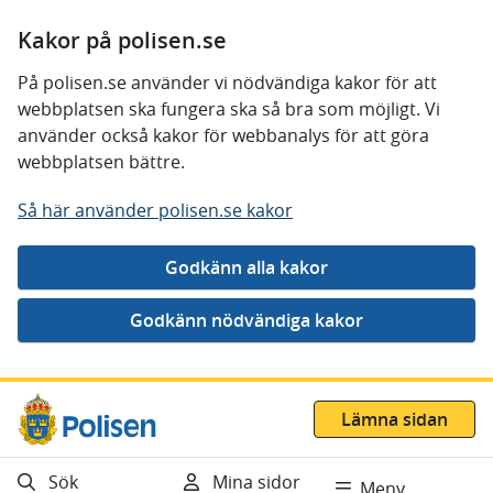
Kakor på polisen.se
På polisen.se använder vi nödvändiga kakor för att
webbplatsen ska fungera ska så bra som möjligt. Vi
använder också kakor för webbanalys för att göra
webbplatsen bättre.
Så här använder polisen.se kakor
Gå direkt till innehåll
Lämna sidan
Sök
Mina sidor
Meny