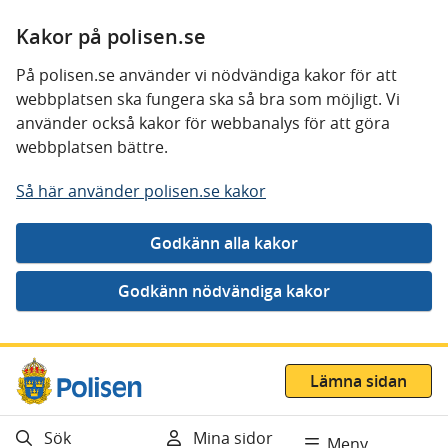
Kakor på polisen.se
På polisen.se använder vi nödvändiga kakor för att
webbplatsen ska fungera ska så bra som möjligt. Vi
använder också kakor för webbanalys för att göra
webbplatsen bättre.
Så här använder polisen.se kakor
Gå direkt till innehåll
Lämna sidan
Sök
Mina sidor
Meny