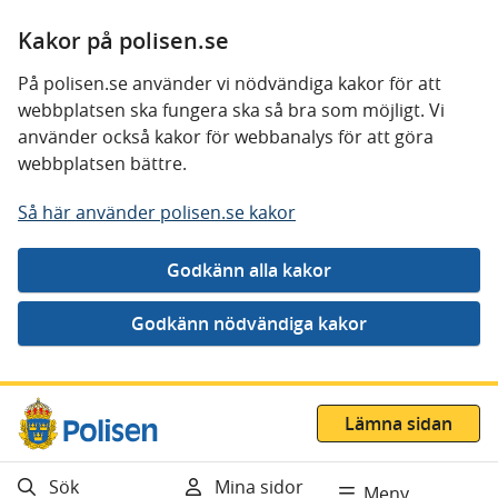
Kakor på polisen.se
På polisen.se använder vi nödvändiga kakor för att
webbplatsen ska fungera ska så bra som möjligt. Vi
använder också kakor för webbanalys för att göra
webbplatsen bättre.
Så här använder polisen.se kakor
Gå direkt till innehåll
Lämna sidan
Sök
Mina sidor
Meny