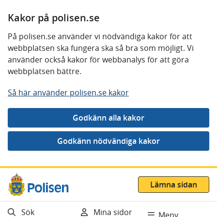
Kakor på polisen.se
På polisen.se använder vi nödvändiga kakor för att
webbplatsen ska fungera ska så bra som möjligt. Vi
använder också kakor för webbanalys för att göra
webbplatsen bättre.
Så här använder polisen.se kakor
Gå direkt till innehåll
Lämna sidan
Sök
Mina sidor
Meny