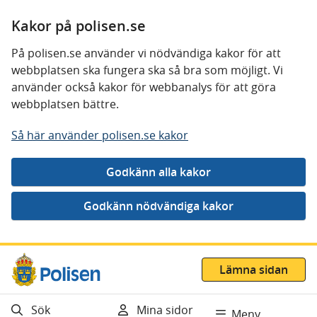
Kakor på polisen.se
På polisen.se använder vi nödvändiga kakor för att
webbplatsen ska fungera ska så bra som möjligt. Vi
använder också kakor för webbanalys för att göra
webbplatsen bättre.
Så här använder polisen.se kakor
Gå direkt till innehåll
Lämna sidan
Sök
Mina sidor
Meny